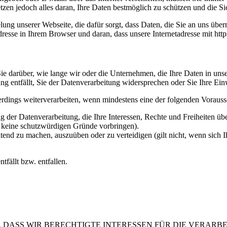
etzen jedoch alles daran, Ihre Daten bestmöglich zu schützen und die Sic
ng unserer Webseite, die dafür sorgt, dass Daten, die Sie an uns überm
sse in Ihrem Browser und daran, dass unsere Internetadresse mit https:/
e darüber, wie lange wir oder die Unternehmen, die Ihre Daten in unser
g entfällt, Sie der Datenverarbeitung widersprechen oder Sie Ihre Ein
erdings weiterverarbeiten, wenn mindestens eine der folgenden Vorauss
 der Datenverarbeitung, die Ihre Interessen, Rechte und Freiheiten ü
r keine schutzwürdigen Gründe vorbringen).
ltend zu machen, auszuüben oder zu verteidigen (gilt nicht, wenn sich 
tfällt bzw. entfallen.
 DASS WIR BERECHTIGTE INTERESSEN FÜR DIE VERARB