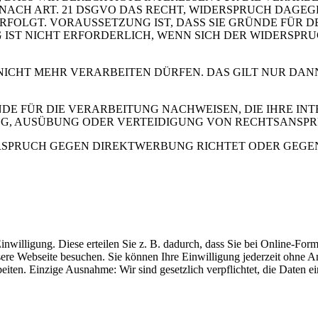
 SIE NACH ART. 21 DSGVO DAS RECHT, WIDERSPRUCH DAGE
OLGT. VORAUSSETZUNG IST, DASS SIE GRÜNDE FÜR DE
IST NICHT ERFORDERLICH, WENN SICH DER WIDERSPR
 NICHT MEHR VERARBEITEN DÜRFEN. DAS GILT NUR DAN
 FÜR DIE VERARBEITUNG NACHWEISEN, DIE IHRE INTE
G, AUSÜBUNG ODER VERTEIDIGUNG VON RECHTSANSP
RSPRUCH GEGEN DIREKTWERBUNG RICHTET ODER GEGEN E
inwilligung. Diese erteilen Sie z. B. dadurch, dass Sie bei Online-Fo
sere Webseite besuchen. Sie können Ihre Einwilligung jederzeit ohn
beiten. Einzige Ausnahme: Wir sind gesetzlich verpflichtet, die Daten