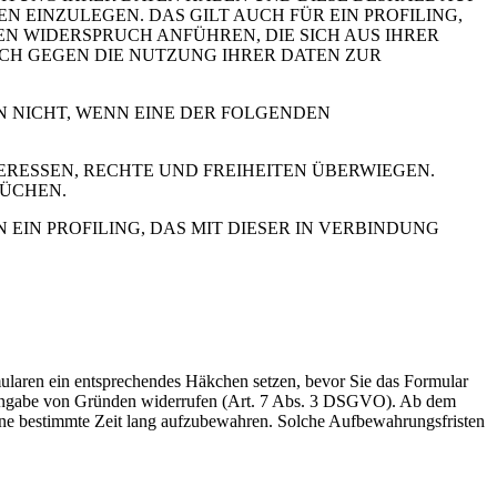
GEN EINZULEGEN. DAS GILT AUCH FÜR EIN PROFILING,
N WIDERSPRUCH ANFÜHREN, DIE SICH AUS IHRER
UCH GEGEN DIE NUTZUNG IHRER DATEN ZUR
N NICHT, WENN EINE DER FOLGENDEN
RESSEN, RECHTE UND FREIHEITEN ÜBERWIEGEN.
RÜCHEN.
IN PROFILING, DAS MIT DIESER IN VERBINDUNG
rmularen ein entsprechendes Häkchen setzen, bevor Sie das Formular
e Angabe von Gründen widerrufen (Art. 7 Abs. 3 DSGVO). Ab dem
 eine bestimmte Zeit lang aufzubewahren. Solche Aufbewahrungsfristen