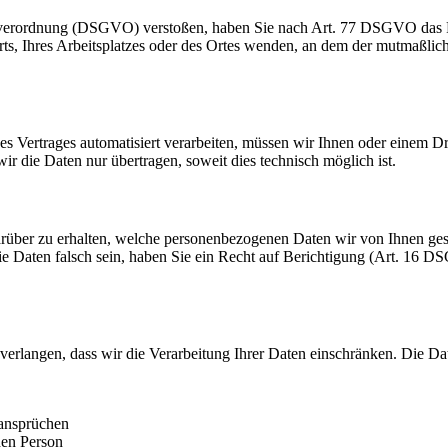
dverordnung (DSGVO) verstoßen, haben Sie nach Art. 77 DSGVO das Re
orts, Ihres Arbeitsplatzes oder des Ortes wenden, an dem der mutmaßli
ines Vertrages automatisiert verarbeiten, müssen wir Ihnen oder einem 
r die Daten nur übertragen, soweit dies technisch möglich ist.
rüber zu erhalten, welche personenbezogenen Daten wir von Ihnen ge
ie Daten falsch sein, haben Sie ein Recht auf Berichtigung (Art. 16
erlangen, dass wir die Verarbeitung Ihrer Daten einschränken. Die D
ansprüchen
hen Person