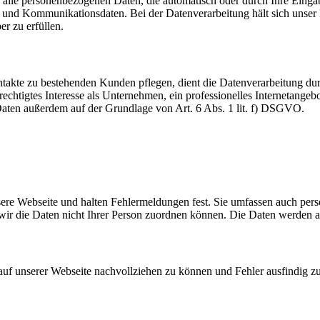
 alle personenbezogenen Daten, die automatisch oder durch Ihre Eingab
und Kommunikationsdaten. Bei der Datenverarbeitung hält sich unser H
er zu erfüllen.
akte zu bestehenden Kunden pflegen, dient die Datenverarbeitung dur
echtigtes Interesse als Unternehmen, ein professionelles Internetangebo
 Daten außerdem auf der Grundlage von Art. 6 Abs. 1 lit. f) DSGVO.
nsere Webseite und halten Fehlermeldungen fest. Sie umfassen auch per
 wir die Daten nicht Ihrer Person zuordnen können. Die Daten werden 
 auf unserer Webseite nachvollziehen zu können und Fehler ausfindig z