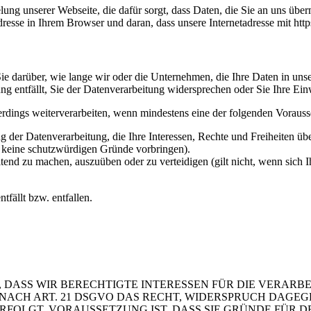
ng unserer Webseite, die dafür sorgt, dass Daten, die Sie an uns überm
sse in Ihrem Browser und daran, dass unsere Internetadresse mit https:/
e darüber, wie lange wir oder die Unternehmen, die Ihre Daten in unser
g entfällt, Sie der Datenverarbeitung widersprechen oder Sie Ihre Ein
erdings weiterverarbeiten, wenn mindestens eine der folgenden Vorauss
 der Datenverarbeitung, die Ihre Interessen, Rechte und Freiheiten ü
r keine schutzwürdigen Gründe vorbringen).
ltend zu machen, auszuüben oder zu verteidigen (gilt nicht, wenn sich 
tfällt bzw. entfallen.
 DASS WIR BERECHTIGTE INTERESSEN FÜR DIE VERARB
 SIE NACH ART. 21 DSGVO DAS RECHT, WIDERSPRUCH DAGE
OLGT. VORAUSSETZUNG IST, DASS SIE GRÜNDE FÜR DE