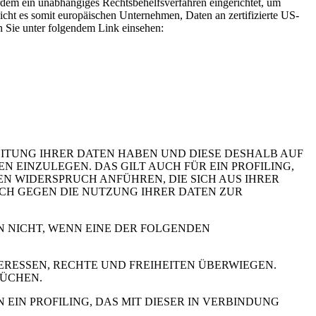
rdem ein unabhängiges Rechtsbehelfsverfahren eingerichtet, um
t es somit europäischen Unternehmen, Daten an zertifizierte US-
n Sie unter folgendem Link einsehen:
EITUNG IHRER DATEN HABEN UND DIESE DESHALB AUF
GEN EINZULEGEN. DAS GILT AUCH FÜR EIN PROFILING,
N WIDERSPRUCH ANFÜHREN, DIE SICH AUS IHRER
UCH GEGEN DIE NUTZUNG IHRER DATEN ZUR
N NICHT, WENN EINE DER FOLGENDEN
RESSEN, RECHTE UND FREIHEITEN ÜBERWIEGEN.
RÜCHEN.
IN PROFILING, DAS MIT DIESER IN VERBINDUNG