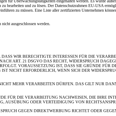
kungen für Überwachungstätigkeiten eingehalten werden. Es wurde auße
zu bearbeiten und zu lösen. Der Datenschutzrahmen EU-USA ermöglich
inführen zu müssen. Eine Liste aller zertifizierten Unternehmen könne
 nicht ausgeschlossen werden.
 DASS WIR BERECHTIGTE INTERESSEN FÜR DIE VERARB
 SIE NACH ART. 21 DSGVO DAS RECHT, WIDERSPRUCH DAGE
OLGT. VORAUSSETZUNG IST, DASS SIE GRÜNDE FÜR DE
IST NICHT ERFORDERLICH, WENN SICH DER WIDERSPR
 NICHT MEHR VERARBEITEN DÜRFEN. DAS GILT NUR DAN
 FÜR DIE VERARBEITUNG NACHWEISEN, DIE IHRE INTE
G, AUSÜBUNG ODER VERTEIDIGUNG VON RECHTSANSP
RSPRUCH GEGEN DIREKTWERBUNG RICHTET ODER GEGEN E