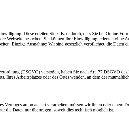
inwilligung. Diese erteilen Sie z. B. dadurch, dass Sie bei Online-Fo
sere Webseite besuchen. Sie können Ihre Einwilligung jederzeit ohn
beiten. Einzige Ausnahme: Wir sind gesetzlich verpflichtet, die Daten
dverordnung (DSGVO) verstoßen, haben Sie nach Art. 77 DSGVO das Re
orts, Ihres Arbeitsplatzes oder des Ortes wenden, an dem der mutmaßli
ines Vertrages automatisiert verarbeiten, müssen wir Ihnen oder einem 
r die Daten nur übertragen, soweit dies technisch möglich ist.