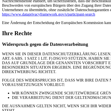
Nachrichtendienste etabliert, um sicherzustellen, dass die Beschrän
Beschwerden von europäischen Bürgern über den Zugang ihrer Daten 
Unternehmen zu übermitteln, ohne zusätzliche Datenschutzgarantien e
https://www.dataprivacyframework.gov/s/participant-search
Eine Änderung der Entscheidung der Europäischen Kommission kann
Ihre Rechte
Widerspruch gegen die Datenverarbeitung
WENN SIE IN DIESER DATENSCHUTZERKLÄRUNG LESEN,
ART. 6 ABS. 1 SATZ 1 LIT. F) DSGVO STÜTZEN, HABEN
DAS AUF GRUNDLAGE DER GENANNTEN VORSCHRIFT ERF
BESONDEREN SITUATION ERGEBEN. EINE BEGRÜNDUNG 
DIREKTWERBUNG RICHTET.
FOLGE DES WIDERSPRUCHS IST, DASS WIR IHRE DATEN
VORAUSSETZUNGEN VORLIEGT:
WIR KÖNNEN ZWINGENDE SCHUTZWÜRDIGE GRÜNDE
DIE VERARBEITUNG DIENT DER GELTENDMACHUN
DIE AUSNAHMEN GELTEN NICHT, WENN SICH IHR WIDE
STEHT.