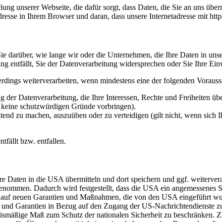
ng unserer Webseite, die dafür sorgt, dass Daten, die Sie an uns überm
sse in Ihrem Browser und daran, dass unsere Internetadresse mit https:/
e darüber, wie lange wir oder die Unternehmen, die Ihre Daten in unser
g entfällt, Sie der Datenverarbeitung widersprechen oder Sie Ihre Ein
erdings weiterverarbeiten, wenn mindestens eine der folgenden Vorauss
 der Datenverarbeitung, die Ihre Interessen, Rechte und Freiheiten ü
r keine schutzwürdigen Gründe vorbringen).
ltend zu machen, auszuüben oder zu verteidigen (gilt nicht, wenn sich 
tfällt bzw. entfallen.
re Daten in die USA übermitteln und dort speichern und ggf. weiterve
mmen. Dadurch wird festgestellt, dass die USA ein angemessenes Sc
rt auf neuen Garantien und Maßnahmen, die von den USA eingeführt w
und Garantien in Bezug auf den Zugang der US-Nachrichtendienste zu
nismäßige Maß zum Schutz der nationalen Sicherheit zu beschränken. Zu