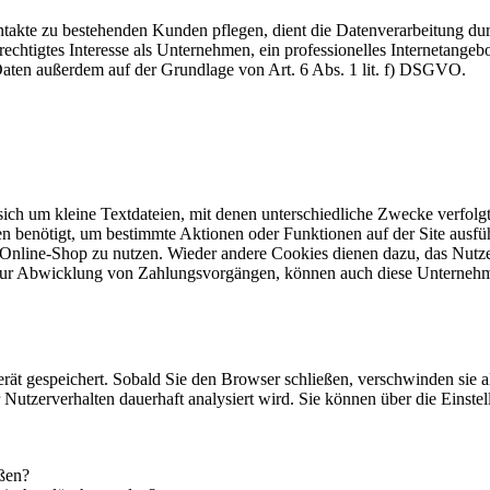
akte zu bestehenden Kunden pflegen, dient die Datenverarbeitung dur
echtigtes Interesse als Unternehmen, ein professionelles Internetangebo
 Daten außerdem auf der Grundlage von Art. 6 Abs. 1 lit. f) DSGVO.
 sich um kleine Textdateien, mit denen unterschiedliche Zwecke verfol
n benötigt, um bestimmte Aktionen oder Funktionen auf der Site ausfüh
 Online-Shop zu nutzen. Wieder andere Cookies dienen dazu, das Nutz
. zur Abwicklung von Zahlungsvorgängen, können auch diese Unternehm
rät gespeichert. Sobald Sie den Browser schließen, verschwinden sie 
hr Nutzerverhalten dauerhaft analysiert wird. Sie können über die Eins
eßen?