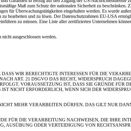
und Garantien in Bezug auf den Zugang der US-Nachrichtendienste zu
nismäßige Maß zum Schutz der nationalen Sicherheit zu beschränken. Zu
kungen für Überwachungstätigkeiten eingehalten werden. Es wurde auße
zu bearbeiten und zu lösen. Der Datenschutzrahmen EU-USA ermöglich
inführen zu müssen. Eine Liste aller zertifizierten Unternehmen könne
 nicht ausgeschlossen werden.
 DASS WIR BERECHTIGTE INTERESSEN FÜR DIE VERARB
 SIE NACH ART. 21 DSGVO DAS RECHT, WIDERSPRUCH DAGE
OLGT. VORAUSSETZUNG IST, DASS SIE GRÜNDE FÜR DE
IST NICHT ERFORDERLICH, WENN SICH DER WIDERSPR
 NICHT MEHR VERARBEITEN DÜRFEN. DAS GILT NUR DAN
 FÜR DIE VERARBEITUNG NACHWEISEN, DIE IHRE INTE
G, AUSÜBUNG ODER VERTEIDIGUNG VON RECHTSANSP