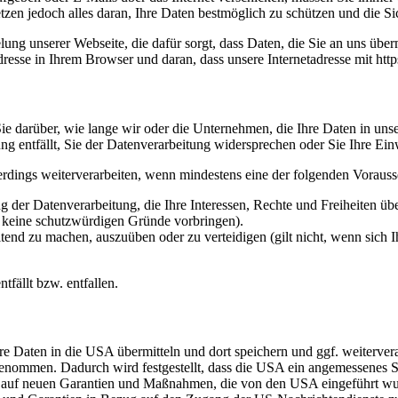
etzen jedoch alles daran, Ihre Daten bestmöglich zu schützen und die Sic
ng unserer Webseite, die dafür sorgt, dass Daten, die Sie an uns überm
sse in Ihrem Browser und daran, dass unsere Internetadresse mit https:/
e darüber, wie lange wir oder die Unternehmen, die Ihre Daten in unser
g entfällt, Sie der Datenverarbeitung widersprechen oder Sie Ihre Ein
erdings weiterverarbeiten, wenn mindestens eine der folgenden Vorauss
 der Datenverarbeitung, die Ihre Interessen, Rechte und Freiheiten ü
r keine schutzwürdigen Gründe vorbringen).
ltend zu machen, auszuüben oder zu verteidigen (gilt nicht, wenn sich 
tfällt bzw. entfallen.
re Daten in die USA übermitteln und dort speichern und ggf. weiterve
mmen. Dadurch wird festgestellt, dass die USA ein angemessenes Sc
rt auf neuen Garantien und Maßnahmen, die von den USA eingeführt w