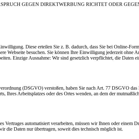
RSPRUCH GEGEN DIREKTWERBUNG RICHTET ODER GEGEN E
inwilligung. Diese erteilen Sie z. B. dadurch, dass Sie bei Online-Fo
sere Webseite besuchen. Sie können Ihre Einwilligung jederzeit ohn
beiten. Einzige Ausnahme: Wir sind gesetzlich verpflichtet, die Daten
dverordnung (DSGVO) verstoßen, haben Sie nach Art. 77 DSGVO das Re
orts, Ihres Arbeitsplatzes oder des Ortes wenden, an dem der mutmaßli
ines Vertrages automatisiert verarbeiten, müssen wir Ihnen oder einem 
r die Daten nur übertragen, soweit dies technisch möglich ist.