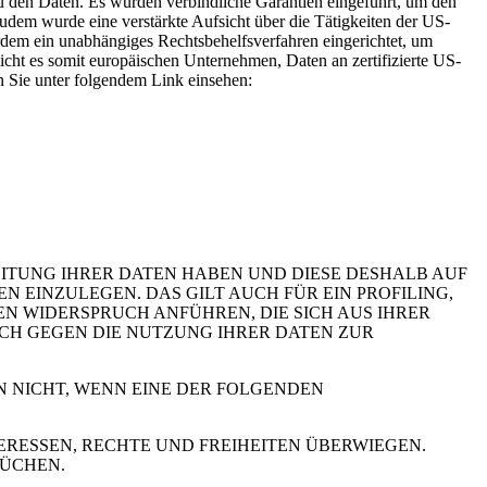
 den Daten. Es wurden verbindliche Garantien eingeführt, um den
dem wurde eine verstärkte Aufsicht über die Tätigkeiten der US-
rdem ein unabhängiges Rechtsbehelfsverfahren eingerichtet, um
t es somit europäischen Unternehmen, Daten an zertifizierte US-
n Sie unter folgendem Link einsehen:
EITUNG IHRER DATEN HABEN UND DIESE DESHALB AUF
GEN EINZULEGEN. DAS GILT AUCH FÜR EIN PROFILING,
N WIDERSPRUCH ANFÜHREN, DIE SICH AUS IHRER
UCH GEGEN DIE NUTZUNG IHRER DATEN ZUR
N NICHT, WENN EINE DER FOLGENDEN
RESSEN, RECHTE UND FREIHEITEN ÜBERWIEGEN.
RÜCHEN.