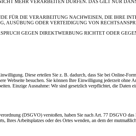
 NICHT MEHR VERARBEITEN DÜRFEN. DAS GILT NUR DAN
 FÜR DIE VERARBEITUNG NACHWEISEN, DIE IHRE INTE
G, AUSÜBUNG ODER VERTEIDIGUNG VON RECHTSANSP
RSPRUCH GEGEN DIREKTWERBUNG RICHTET ODER GEGEN E
inwilligung. Diese erteilen Sie z. B. dadurch, dass Sie bei Online-Fo
sere Webseite besuchen. Sie können Ihre Einwilligung jederzeit ohn
beiten. Einzige Ausnahme: Wir sind gesetzlich verpflichtet, die Daten
dverordnung (DSGVO) verstoßen, haben Sie nach Art. 77 DSGVO das Re
orts, Ihres Arbeitsplatzes oder des Ortes wenden, an dem der mutmaßli