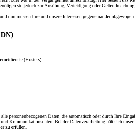
echt oder war in der Vergangenheit unrechtmäßig. Hier besteht das Re
enötigen sie jedoch zur Ausübung, Verteidigung oder Geltendmachung v
und nun müssen Ihre und unsere Interessen gegeneinander abgewogen 
CDN)
ernetdienste (Hosters):
 alle personenbezogenen Daten, die automatisch oder durch Ihre Eingab
und Kommunikationsdaten. Bei der Datenverarbeitung hält sich unser H
er zu erfüllen.