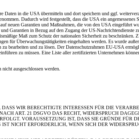
re Daten in die USA übermitteln und dort speichern und ggf. weiterve
mmen. Dadurch wird festgestellt, dass die USA ein angemessenes Sc
rt auf neuen Garantien und Maßnahmen, die von den USA eingeführt w
und Garantien in Bezug auf den Zugang der US-Nachrichtendienste zu
nismäßige Maß zum Schutz der nationalen Sicherheit zu beschränken. Zu
kungen für Überwachungstätigkeiten eingehalten werden. Es wurde auße
zu bearbeiten und zu lösen. Der Datenschutzrahmen EU-USA ermöglich
inführen zu müssen. Eine Liste aller zertifizierten Unternehmen könne
 nicht ausgeschlossen werden.
 DASS WIR BERECHTIGTE INTERESSEN FÜR DIE VERARB
 SIE NACH ART. 21 DSGVO DAS RECHT, WIDERSPRUCH DAGE
OLGT. VORAUSSETZUNG IST, DASS SIE GRÜNDE FÜR DE
IST NICHT ERFORDERLICH, WENN SICH DER WIDERSPR