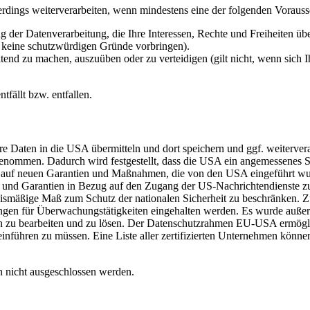
erdings weiterverarbeiten, wenn mindestens eine der folgenden Vorauss
 der Datenverarbeitung, die Ihre Interessen, Rechte und Freiheiten ü
r keine schutzwürdigen Gründe vorbringen).
ltend zu machen, auszuüben oder zu verteidigen (gilt nicht, wenn sich 
tfällt bzw. entfallen.
re Daten in die USA übermitteln und dort speichern und ggf. weiterve
mmen. Dadurch wird festgestellt, dass die USA ein angemessenes Sc
rt auf neuen Garantien und Maßnahmen, die von den USA eingeführt w
und Garantien in Bezug auf den Zugang der US-Nachrichtendienste zu
nismäßige Maß zum Schutz der nationalen Sicherheit zu beschränken. Zu
kungen für Überwachungstätigkeiten eingehalten werden. Es wurde auße
zu bearbeiten und zu lösen. Der Datenschutzrahmen EU-USA ermöglich
inführen zu müssen. Eine Liste aller zertifizierten Unternehmen könne
 nicht ausgeschlossen werden.