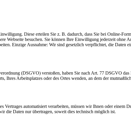
inwilligung. Diese erteilen Sie z. B. dadurch, dass Sie bei Online-Fo
sere Webseite besuchen. Sie können Ihre Einwilligung jederzeit ohn
beiten. Einzige Ausnahme: Wir sind gesetzlich verpflichtet, die Daten
dverordnung (DSGVO) verstoßen, haben Sie nach Art. 77 DSGVO das Re
orts, Ihres Arbeitsplatzes oder des Ortes wenden, an dem der mutmaßli
ines Vertrages automatisiert verarbeiten, müssen wir Ihnen oder einem 
r die Daten nur übertragen, soweit dies technisch möglich ist.