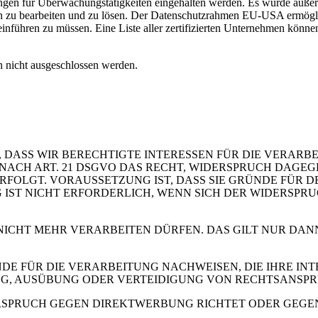
kungen für Überwachungstätigkeiten eingehalten werden. Es wurde auße
zu bearbeiten und zu lösen. Der Datenschutzrahmen EU-USA ermöglich
inführen zu müssen. Eine Liste aller zertifizierten Unternehmen könne
 nicht ausgeschlossen werden.
 DASS WIR BERECHTIGTE INTERESSEN FÜR DIE VERARB
 SIE NACH ART. 21 DSGVO DAS RECHT, WIDERSPRUCH DAGE
OLGT. VORAUSSETZUNG IST, DASS SIE GRÜNDE FÜR DE
IST NICHT ERFORDERLICH, WENN SICH DER WIDERSPR
 NICHT MEHR VERARBEITEN DÜRFEN. DAS GILT NUR DAN
 FÜR DIE VERARBEITUNG NACHWEISEN, DIE IHRE INTE
G, AUSÜBUNG ODER VERTEIDIGUNG VON RECHTSANSP
RSPRUCH GEGEN DIREKTWERBUNG RICHTET ODER GEGEN E