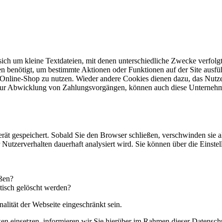
 sich um kleine Textdateien, mit denen unterschiedliche Zwecke verfol
n benötigt, um bestimmte Aktionen oder Funktionen auf der Site ausfüh
 Online-Shop zu nutzen. Wieder andere Cookies dienen dazu, das Nutz
. zur Abwicklung von Zahlungsvorgängen, können auch diese Unternehm
rät gespeichert. Sobald Sie den Browser schließen, verschwinden sie 
hr Nutzerverhalten dauerhaft analysiert wird. Sie können über die Eins
eßen?
tisch gelöscht werden?
alität der Webseite eingeschränkt sein.
einsetzen, informieren wir Sie hierüber im Rahmen dieser Datenschut