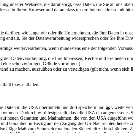
ng unserer Webseite, die dafür sorgt, dass Daten, die Sie an uns überm
sse in Ihrem Browser und daran, dass unsere Internetadresse mit https:/
e darüber, wie lange wir oder die Unternehmen, die Ihre Daten in unser
g entfällt, Sie der Datenverarbeitung widersprechen oder Sie Ihre Ein
erdings weiterverarbeiten, wenn mindestens eine der folgenden Vorauss
 der Datenverarbeitung, die Ihre Interessen, Rechte und Freiheiten ü
r keine schutzwürdigen Gründe vorbringen).
ltend zu machen, auszuüben oder zu verteidigen (gilt nicht, wenn sich 
tfällt bzw. entfallen.
re Daten in die USA übermitteln und dort speichern und ggf. weiterve
mmen. Dadurch wird festgestellt, dass die USA ein angemessenes Sc
rt auf neuen Garantien und Maßnahmen, die von den USA eingeführt w
und Garantien in Bezug auf den Zugang der US-Nachrichtendienste zu
nismäßige Maß zum Schutz der nationalen Sicherheit zu beschränken. Zu