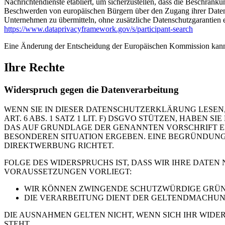
Nachrichtendienste etabliert, um sicherzustellen, dass die Beschrän
Beschwerden von europäischen Bürgern über den Zugang ihrer Daten 
Unternehmen zu übermitteln, ohne zusätzliche Datenschutzgarantien e
https://www.dataprivacyframework.gov/s/participant-search
Eine Änderung der Entscheidung der Europäischen Kommission kann
Ihre Rechte
Widerspruch gegen die Datenverarbeitung
WENN SIE IN DIESER DATENSCHUTZERKLÄRUNG LESEN,
ART. 6 ABS. 1 SATZ 1 LIT. F) DSGVO STÜTZEN, HABEN
DAS AUF GRUNDLAGE DER GENANNTEN VORSCHRIFT ERF
BESONDEREN SITUATION ERGEBEN. EINE BEGRÜNDUNG 
DIREKTWERBUNG RICHTET.
FOLGE DES WIDERSPRUCHS IST, DASS WIR IHRE DATEN
VORAUSSETZUNGEN VORLIEGT:
WIR KÖNNEN ZWINGENDE SCHUTZWÜRDIGE GRÜNDE
DIE VERARBEITUNG DIENT DER GELTENDMACHUN
DIE AUSNAHMEN GELTEN NICHT, WENN SICH IHR WIDE
STEHT.