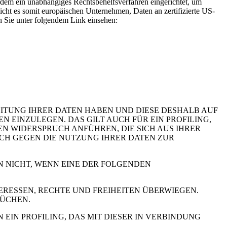
rdem ein unabhängiges Rechtsbehelfsverfahren eingerichtet, um
t es somit europäischen Unternehmen, Daten an zertifizierte US-
n Sie unter folgendem Link einsehen:
EITUNG IHRER DATEN HABEN UND DIESE DESHALB AUF
GEN EINZULEGEN. DAS GILT AUCH FÜR EIN PROFILING,
N WIDERSPRUCH ANFÜHREN, DIE SICH AUS IHRER
UCH GEGEN DIE NUTZUNG IHRER DATEN ZUR
N NICHT, WENN EINE DER FOLGENDEN
RESSEN, RECHTE UND FREIHEITEN ÜBERWIEGEN.
RÜCHEN.
IN PROFILING, DAS MIT DIESER IN VERBINDUNG