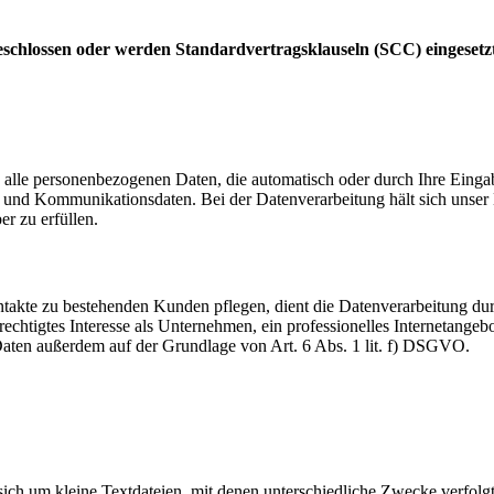
schlossen oder werden Standardvertragsklauseln (SCC) eingesetz
 alle personenbezogenen Daten, die automatisch oder durch Ihre Eingab
und Kommunikationsdaten. Bei der Datenverarbeitung hält sich unser H
er zu erfüllen.
akte zu bestehenden Kunden pflegen, dient die Datenverarbeitung dur
echtigtes Interesse als Unternehmen, ein professionelles Internetangebo
 Daten außerdem auf der Grundlage von Art. 6 Abs. 1 lit. f) DSGVO.
 sich um kleine Textdateien, mit denen unterschiedliche Zwecke verfol