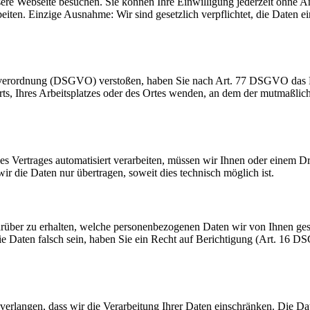
sere Webseite besuchen. Sie können Ihre Einwilligung jederzeit ohn
beiten. Einzige Ausnahme: Wir sind gesetzlich verpflichtet, die Daten
dverordnung (DSGVO) verstoßen, haben Sie nach Art. 77 DSGVO das Re
orts, Ihres Arbeitsplatzes oder des Ortes wenden, an dem der mutmaßli
ines Vertrages automatisiert verarbeiten, müssen wir Ihnen oder einem 
r die Daten nur übertragen, soweit dies technisch möglich ist.
rüber zu erhalten, welche personenbezogenen Daten wir von Ihnen ge
ie Daten falsch sein, haben Sie ein Recht auf Berichtigung (Art. 16
erlangen, dass wir die Verarbeitung Ihrer Daten einschränken. Die D