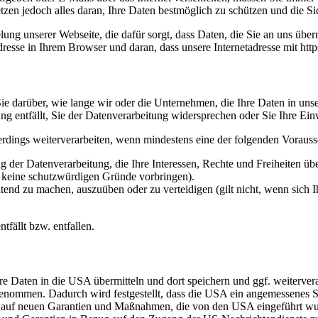
etzen jedoch alles daran, Ihre Daten bestmöglich zu schützen und die Sic
ng unserer Webseite, die dafür sorgt, dass Daten, die Sie an uns überm
sse in Ihrem Browser und daran, dass unsere Internetadresse mit https:/
e darüber, wie lange wir oder die Unternehmen, die Ihre Daten in unser
g entfällt, Sie der Datenverarbeitung widersprechen oder Sie Ihre Ein
erdings weiterverarbeiten, wenn mindestens eine der folgenden Vorauss
 der Datenverarbeitung, die Ihre Interessen, Rechte und Freiheiten ü
r keine schutzwürdigen Gründe vorbringen).
ltend zu machen, auszuüben oder zu verteidigen (gilt nicht, wenn sich 
tfällt bzw. entfallen.
re Daten in die USA übermitteln und dort speichern und ggf. weiterve
mmen. Dadurch wird festgestellt, dass die USA ein angemessenes Sc
rt auf neuen Garantien und Maßnahmen, die von den USA eingeführt w