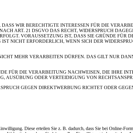
 DASS WIR BERECHTIGTE INTERESSEN FÜR DIE VERARB
 SIE NACH ART. 21 DSGVO DAS RECHT, WIDERSPRUCH DAGE
OLGT. VORAUSSETZUNG IST, DASS SIE GRÜNDE FÜR DE
IST NICHT ERFORDERLICH, WENN SICH DER WIDERSPR
 NICHT MEHR VERARBEITEN DÜRFEN. DAS GILT NUR DAN
 FÜR DIE VERARBEITUNG NACHWEISEN, DIE IHRE INTE
G, AUSÜBUNG ODER VERTEIDIGUNG VON RECHTSANSP
RSPRUCH GEGEN DIREKTWERBUNG RICHTET ODER GEGEN E
inwilligung. Diese erteilen Sie z. B. dadurch, dass Sie bei Online-Fo