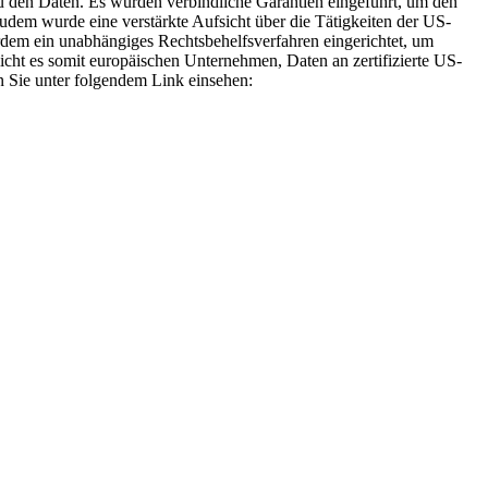
 den Daten. Es wurden verbindliche Garantien eingeführt, um den
dem wurde eine verstärkte Aufsicht über die Tätigkeiten der US-
rdem ein unabhängiges Rechtsbehelfsverfahren eingerichtet, um
t es somit europäischen Unternehmen, Daten an zertifizierte US-
n Sie unter folgendem Link einsehen: