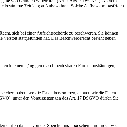
e Angabe von Gründen widerrufen (Art. 7 Abs. 3 DSGVO). Ab dem
 eine bestimmte Zeit lang aufzubewahren. Solche Aufbewahrungsfristen
cht, sich bei einer Aufsichtsbehörde zu beschweren. Sie können
che Verstoß stattgefunden hat. Das Beschwerderecht besteht neben
Dritten in einem gängigen maschinenlesbaren Format aushändigen,
speichert haben, wo die Daten herkommen, an wen wir die Daten
 DSGVO), unter den Voraussetzungen des Art. 17 DSGVO dürfen Sie
aten dürfen dann – von der Speicherung abgesehen – nur noch wie