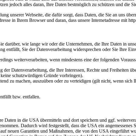
etzen jedoch alles daran, Ihre Daten bestmöglich zu schützen und die Sic
ng unserer Webseite, die dafür sorgt, dass Daten, die Sie an uns überm
sse in Ihrem Browser und daran, dass unsere Internetadresse mit https:/
e darüber, wie lange wir oder die Unternehmen, die Ihre Daten in unser
g entfällt, Sie der Datenverarbeitung widersprechen oder Sie Ihre Ein
erdings weiterverarbeiten, wenn mindestens eine der folgenden Vorauss
 der Datenverarbeitung, die Ihre Interessen, Rechte und Freiheiten ü
r keine schutzwürdigen Gründe vorbringen).
ltend zu machen, auszuüben oder zu verteidigen (gilt nicht, wenn sich 
tfällt bzw. entfallen.
re Daten in die USA übermitteln und dort speichern und ggf. weiterve
mmen. Dadurch wird festgestellt, dass die USA ein angemessenes Sc
rt auf neuen Garantien und Maßnahmen, die von den USA eingeführt w