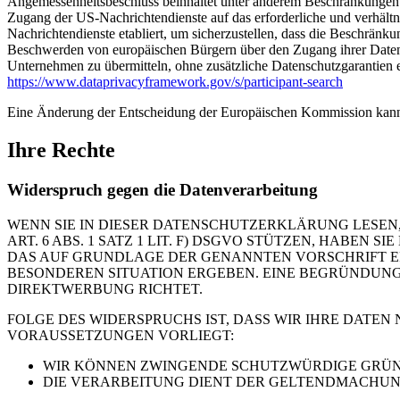
Angemessenheitsbeschluss beinhaltet unter anderem Beschränkungen 
Zugang der US-Nachrichtendienste auf das erforderliche und verhält
Nachrichtendienste etabliert, um sicherzustellen, dass die Beschrän
Beschwerden von europäischen Bürgern über den Zugang ihrer Daten 
Unternehmen zu übermitteln, ohne zusätzliche Datenschutzgarantien e
https://www.dataprivacyframework.gov/s/participant-search
Eine Änderung der Entscheidung der Europäischen Kommission kann
Ihre Rechte
Widerspruch gegen die Datenverarbeitung
WENN SIE IN DIESER DATENSCHUTZERKLÄRUNG LESEN,
ART. 6 ABS. 1 SATZ 1 LIT. F) DSGVO STÜTZEN, HABEN
DAS AUF GRUNDLAGE DER GENANNTEN VORSCHRIFT ERF
BESONDEREN SITUATION ERGEBEN. EINE BEGRÜNDUNG 
DIREKTWERBUNG RICHTET.
FOLGE DES WIDERSPRUCHS IST, DASS WIR IHRE DATEN
VORAUSSETZUNGEN VORLIEGT:
WIR KÖNNEN ZWINGENDE SCHUTZWÜRDIGE GRÜNDE
DIE VERARBEITUNG DIENT DER GELTENDMACHUN