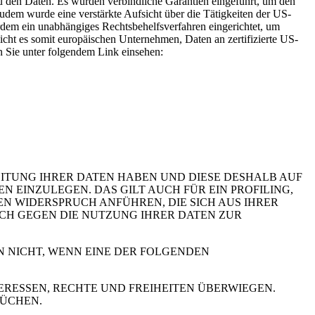
 den Daten. Es wurden verbindliche Garantien eingeführt, um den
dem wurde eine verstärkte Aufsicht über die Tätigkeiten der US-
rdem ein unabhängiges Rechtsbehelfsverfahren eingerichtet, um
t es somit europäischen Unternehmen, Daten an zertifizierte US-
n Sie unter folgendem Link einsehen:
EITUNG IHRER DATEN HABEN UND DIESE DESHALB AUF
GEN EINZULEGEN. DAS GILT AUCH FÜR EIN PROFILING,
N WIDERSPRUCH ANFÜHREN, DIE SICH AUS IHRER
UCH GEGEN DIE NUTZUNG IHRER DATEN ZUR
N NICHT, WENN EINE DER FOLGENDEN
RESSEN, RECHTE UND FREIHEITEN ÜBERWIEGEN.
RÜCHEN.