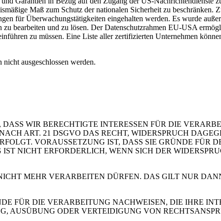
und Garantien in Bezug auf den Zugang der US-Nachrichtendienste zu
nismäßige Maß zum Schutz der nationalen Sicherheit zu beschränken. Zu
kungen für Überwachungstätigkeiten eingehalten werden. Es wurde auße
zu bearbeiten und zu lösen. Der Datenschutzrahmen EU-USA ermöglich
inführen zu müssen. Eine Liste aller zertifizierten Unternehmen könne
 nicht ausgeschlossen werden.
 DASS WIR BERECHTIGTE INTERESSEN FÜR DIE VERARB
 SIE NACH ART. 21 DSGVO DAS RECHT, WIDERSPRUCH DAGE
OLGT. VORAUSSETZUNG IST, DASS SIE GRÜNDE FÜR DE
IST NICHT ERFORDERLICH, WENN SICH DER WIDERSPR
 NICHT MEHR VERARBEITEN DÜRFEN. DAS GILT NUR DAN
 FÜR DIE VERARBEITUNG NACHWEISEN, DIE IHRE INTE
G, AUSÜBUNG ODER VERTEIDIGUNG VON RECHTSANSP