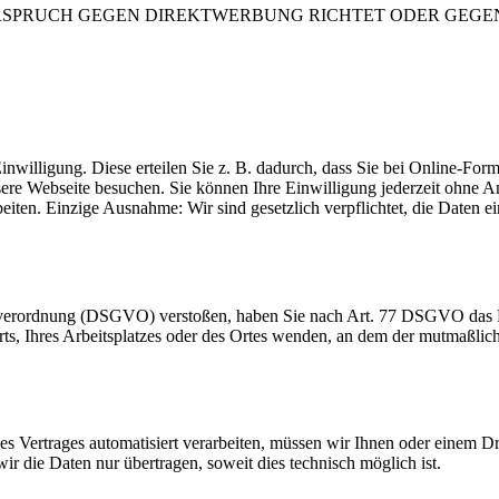
RSPRUCH GEGEN DIREKTWERBUNG RICHTET ODER GEGEN E
inwilligung. Diese erteilen Sie z. B. dadurch, dass Sie bei Online-Fo
sere Webseite besuchen. Sie können Ihre Einwilligung jederzeit ohn
beiten. Einzige Ausnahme: Wir sind gesetzlich verpflichtet, die Daten
dverordnung (DSGVO) verstoßen, haben Sie nach Art. 77 DSGVO das Re
orts, Ihres Arbeitsplatzes oder des Ortes wenden, an dem der mutmaßli
ines Vertrages automatisiert verarbeiten, müssen wir Ihnen oder einem 
r die Daten nur übertragen, soweit dies technisch möglich ist.