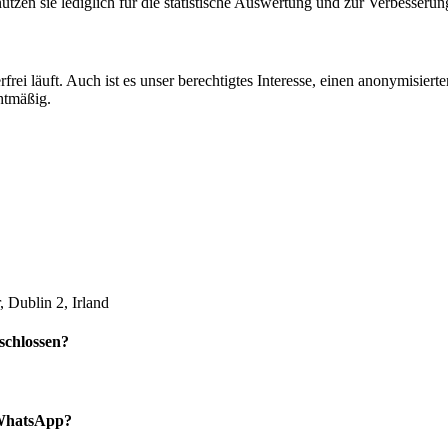
zen sie lediglich für die statistische Auswertung und zur Verbesserun
rfrei läuft. Auch ist es unser berechtigtes Interesse, einen anonymisier
htmäßig.
 Dublin 2, Irland
schlossen?
 WhatsApp?