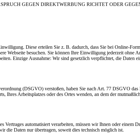
RSPRUCH GEGEN DIREKTWERBUNG RICHTET ODER GEGEN E
inwilligung. Diese erteilen Sie z. B. dadurch, dass Sie bei Online-Fo
sere Webseite besuchen. Sie können Ihre Einwilligung jederzeit ohn
beiten. Einzige Ausnahme: Wir sind gesetzlich verpflichtet, die Daten
dverordnung (DSGVO) verstoßen, haben Sie nach Art. 77 DSGVO das Re
orts, Ihres Arbeitsplatzes oder des Ortes wenden, an dem der mutmaßli
ines Vertrages automatisiert verarbeiten, müssen wir Ihnen oder einem 
r die Daten nur übertragen, soweit dies technisch möglich ist.