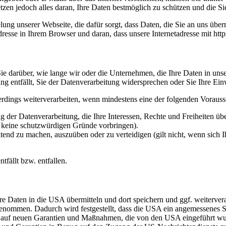
etzen jedoch alles daran, Ihre Daten bestmöglich zu schützen und die Sic
ng unserer Webseite, die dafür sorgt, dass Daten, die Sie an uns überm
sse in Ihrem Browser und daran, dass unsere Internetadresse mit https:/
e darüber, wie lange wir oder die Unternehmen, die Ihre Daten in unser
g entfällt, Sie der Datenverarbeitung widersprechen oder Sie Ihre Ein
erdings weiterverarbeiten, wenn mindestens eine der folgenden Vorauss
 der Datenverarbeitung, die Ihre Interessen, Rechte und Freiheiten ü
r keine schutzwürdigen Gründe vorbringen).
ltend zu machen, auszuüben oder zu verteidigen (gilt nicht, wenn sich 
tfällt bzw. entfallen.
re Daten in die USA übermitteln und dort speichern und ggf. weiterve
mmen. Dadurch wird festgestellt, dass die USA ein angemessenes Sc
rt auf neuen Garantien und Maßnahmen, die von den USA eingeführt w