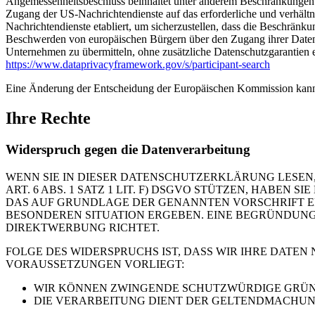
Angemessenheitsbeschluss beinhaltet unter anderem Beschränkungen 
Zugang der US-Nachrichtendienste auf das erforderliche und verhält
Nachrichtendienste etabliert, um sicherzustellen, dass die Beschrän
Beschwerden von europäischen Bürgern über den Zugang ihrer Daten 
Unternehmen zu übermitteln, ohne zusätzliche Datenschutzgarantien e
https://www.dataprivacyframework.gov/s/participant-search
Eine Änderung der Entscheidung der Europäischen Kommission kann
Ihre Rechte
Widerspruch gegen die Datenverarbeitung
WENN SIE IN DIESER DATENSCHUTZERKLÄRUNG LESEN,
ART. 6 ABS. 1 SATZ 1 LIT. F) DSGVO STÜTZEN, HABEN
DAS AUF GRUNDLAGE DER GENANNTEN VORSCHRIFT ERF
BESONDEREN SITUATION ERGEBEN. EINE BEGRÜNDUNG 
DIREKTWERBUNG RICHTET.
FOLGE DES WIDERSPRUCHS IST, DASS WIR IHRE DATEN
VORAUSSETZUNGEN VORLIEGT:
WIR KÖNNEN ZWINGENDE SCHUTZWÜRDIGE GRÜNDE
DIE VERARBEITUNG DIENT DER GELTENDMACHUN