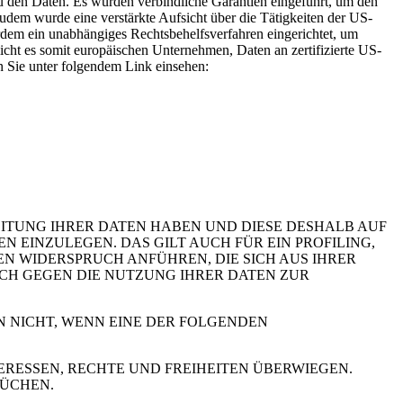
 den Daten. Es wurden verbindliche Garantien eingeführt, um den
dem wurde eine verstärkte Aufsicht über die Tätigkeiten der US-
rdem ein unabhängiges Rechtsbehelfsverfahren eingerichtet, um
t es somit europäischen Unternehmen, Daten an zertifizierte US-
n Sie unter folgendem Link einsehen:
EITUNG IHRER DATEN HABEN UND DIESE DESHALB AUF
GEN EINZULEGEN. DAS GILT AUCH FÜR EIN PROFILING,
N WIDERSPRUCH ANFÜHREN, DIE SICH AUS IHRER
UCH GEGEN DIE NUTZUNG IHRER DATEN ZUR
N NICHT, WENN EINE DER FOLGENDEN
RESSEN, RECHTE UND FREIHEITEN ÜBERWIEGEN.
RÜCHEN.