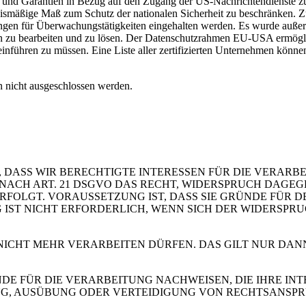
und Garantien in Bezug auf den Zugang der US-Nachrichtendienste zu
nismäßige Maß zum Schutz der nationalen Sicherheit zu beschränken. Zu
kungen für Überwachungstätigkeiten eingehalten werden. Es wurde auße
zu bearbeiten und zu lösen. Der Datenschutzrahmen EU-USA ermöglich
inführen zu müssen. Eine Liste aller zertifizierten Unternehmen könne
 nicht ausgeschlossen werden.
 DASS WIR BERECHTIGTE INTERESSEN FÜR DIE VERARB
 SIE NACH ART. 21 DSGVO DAS RECHT, WIDERSPRUCH DAGE
OLGT. VORAUSSETZUNG IST, DASS SIE GRÜNDE FÜR DE
IST NICHT ERFORDERLICH, WENN SICH DER WIDERSPR
 NICHT MEHR VERARBEITEN DÜRFEN. DAS GILT NUR DAN
 FÜR DIE VERARBEITUNG NACHWEISEN, DIE IHRE INTE
G, AUSÜBUNG ODER VERTEIDIGUNG VON RECHTSANSP