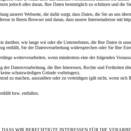
etzen jedoch alles daran, Ihre Daten bestmöglich zu schützen und die Sic
ng unserer Webseite, die dafür sorgt, dass Daten, die Sie an uns überm
sse in Ihrem Browser und daran, dass unsere Internetadresse mit https:/
e darüber, wie lange wir oder die Unternehmen, die Ihre Daten in unser
g entfällt, Sie der Datenverarbeitung widersprechen oder Sie Ihre Ein
erdings weiterverarbeiten, wenn mindestens eine der folgenden Vorauss
 der Datenverarbeitung, die Ihre Interessen, Rechte und Freiheiten ü
r keine schutzwürdigen Gründe vorbringen).
ltend zu machen, auszuüben oder zu verteidigen (gilt nicht, wenn sich 
tfällt bzw. entfallen.
 DASS WIR BERECHTIGTE INTERESSEN FÜR DIE VERARB