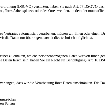
dverordnung (DSGVO) verstoßen, haben Sie nach Art. 77 DSGVO das Re
orts, Ihres Arbeitsplatzes oder des Ortes wenden, an dem der mutmaßli
ines Vertrages automatisiert verarbeiten, müssen wir Ihnen oder einem 
r die Daten nur übertragen, soweit dies technisch möglich ist.
rüber zu erhalten, welche personenbezogenen Daten wir von Ihnen ge
ie Daten falsch sein, haben Sie ein Recht auf Berichtigung (Art. 16
erlangen, dass wir die Verarbeitung Ihrer Daten einschränken. Die D
ansprüchen
hen Person