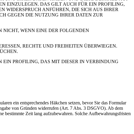
GEN EINZULEGEN. DAS GILT AUCH FÜR EIN PROFILING,
N WIDERSPRUCH ANFÜHREN, DIE SICH AUS IHRER
UCH GEGEN DIE NUTZUNG IHRER DATEN ZUR
N NICHT, WENN EINE DER FOLGENDEN
RESSEN, RECHTE UND FREIHEITEN ÜBERWIEGEN.
RÜCHEN.
IN PROFILING, DAS MIT DIESER IN VERBINDUNG
rmularen ein entsprechendes Häkchen setzen, bevor Sie das Formular
e Angabe von Gründen widerrufen (Art. 7 Abs. 3 DSGVO). Ab dem
 eine bestimmte Zeit lang aufzubewahren. Solche Aufbewahrungsfristen