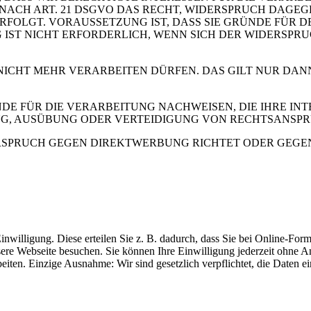
 SIE NACH ART. 21 DSGVO DAS RECHT, WIDERSPRUCH DAGE
OLGT. VORAUSSETZUNG IST, DASS SIE GRÜNDE FÜR DE
IST NICHT ERFORDERLICH, WENN SICH DER WIDERSPR
 NICHT MEHR VERARBEITEN DÜRFEN. DAS GILT NUR DAN
 FÜR DIE VERARBEITUNG NACHWEISEN, DIE IHRE INTE
G, AUSÜBUNG ODER VERTEIDIGUNG VON RECHTSANSP
RSPRUCH GEGEN DIREKTWERBUNG RICHTET ODER GEGEN E
inwilligung. Diese erteilen Sie z. B. dadurch, dass Sie bei Online-Fo
sere Webseite besuchen. Sie können Ihre Einwilligung jederzeit ohn
beiten. Einzige Ausnahme: Wir sind gesetzlich verpflichtet, die Daten