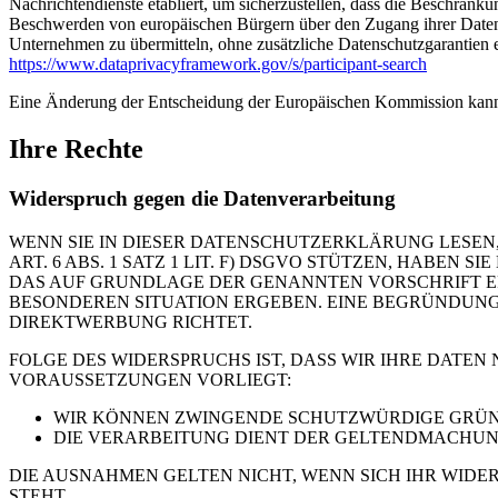
Nachrichtendienste etabliert, um sicherzustellen, dass die Beschrän
Beschwerden von europäischen Bürgern über den Zugang ihrer Daten 
Unternehmen zu übermitteln, ohne zusätzliche Datenschutzgarantien e
https://www.dataprivacyframework.gov/s/participant-search
Eine Änderung der Entscheidung der Europäischen Kommission kann
Ihre Rechte
Widerspruch gegen die Datenverarbeitung
WENN SIE IN DIESER DATENSCHUTZERKLÄRUNG LESEN,
ART. 6 ABS. 1 SATZ 1 LIT. F) DSGVO STÜTZEN, HABEN
DAS AUF GRUNDLAGE DER GENANNTEN VORSCHRIFT ERF
BESONDEREN SITUATION ERGEBEN. EINE BEGRÜNDUNG 
DIREKTWERBUNG RICHTET.
FOLGE DES WIDERSPRUCHS IST, DASS WIR IHRE DATEN
VORAUSSETZUNGEN VORLIEGT:
WIR KÖNNEN ZWINGENDE SCHUTZWÜRDIGE GRÜNDE
DIE VERARBEITUNG DIENT DER GELTENDMACHUN
DIE AUSNAHMEN GELTEN NICHT, WENN SICH IHR WIDE
STEHT.