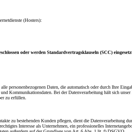
ernetdienste (Hosters):
schlossen oder werden Standardvertragsklauseln (SCC) eingesetz
 alle personenbezogenen Daten, die automatisch oder durch Ihre Eingab
und Kommunikationsdaten. Bei der Datenverarbeitung hält sich unser H
er zu erfüllen.
akte zu bestehenden Kunden pflegen, dient die Datenverarbeitung dur
echtigtes Interesse als Unternehmen, ein professionelles Internetangebo
 Daten außerdem auf der Grundlage von Art. 6 Abs. 1 lit. f) DSGVO.