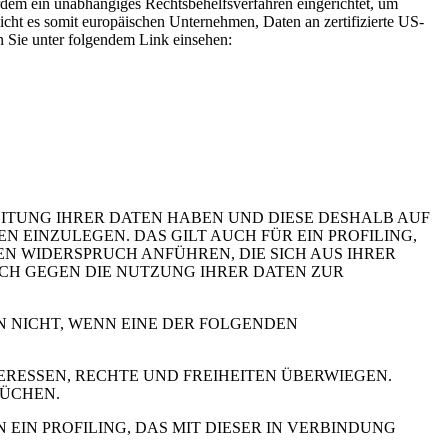
rdem ein unabhängiges Rechtsbehelfsverfahren eingerichtet, um
t es somit europäischen Unternehmen, Daten an zertifizierte US-
n Sie unter folgendem Link einsehen:
EITUNG IHRER DATEN HABEN UND DIESE DESHALB AUF
GEN EINZULEGEN. DAS GILT AUCH FÜR EIN PROFILING,
N WIDERSPRUCH ANFÜHREN, DIE SICH AUS IHRER
UCH GEGEN DIE NUTZUNG IHRER DATEN ZUR
N NICHT, WENN EINE DER FOLGENDEN
RESSEN, RECHTE UND FREIHEITEN ÜBERWIEGEN.
RÜCHEN.
IN PROFILING, DAS MIT DIESER IN VERBINDUNG