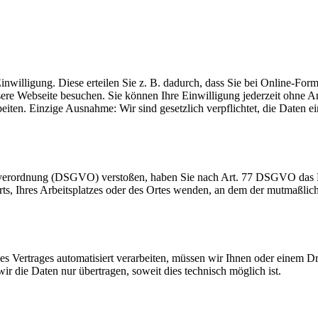
inwilligung. Diese erteilen Sie z. B. dadurch, dass Sie bei Online-Fo
sere Webseite besuchen. Sie können Ihre Einwilligung jederzeit ohn
beiten. Einzige Ausnahme: Wir sind gesetzlich verpflichtet, die Daten
dverordnung (DSGVO) verstoßen, haben Sie nach Art. 77 DSGVO das Re
orts, Ihres Arbeitsplatzes oder des Ortes wenden, an dem der mutmaßli
ines Vertrages automatisiert verarbeiten, müssen wir Ihnen oder einem 
r die Daten nur übertragen, soweit dies technisch möglich ist.