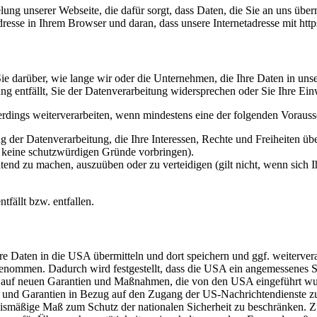
ng unserer Webseite, die dafür sorgt, dass Daten, die Sie an uns überm
sse in Ihrem Browser und daran, dass unsere Internetadresse mit https:/
e darüber, wie lange wir oder die Unternehmen, die Ihre Daten in unser
g entfällt, Sie der Datenverarbeitung widersprechen oder Sie Ihre Ein
erdings weiterverarbeiten, wenn mindestens eine der folgenden Vorauss
 der Datenverarbeitung, die Ihre Interessen, Rechte und Freiheiten ü
r keine schutzwürdigen Gründe vorbringen).
ltend zu machen, auszuüben oder zu verteidigen (gilt nicht, wenn sich 
tfällt bzw. entfallen.
re Daten in die USA übermitteln und dort speichern und ggf. weiterve
mmen. Dadurch wird festgestellt, dass die USA ein angemessenes Sc
rt auf neuen Garantien und Maßnahmen, die von den USA eingeführt w
und Garantien in Bezug auf den Zugang der US-Nachrichtendienste zu
nismäßige Maß zum Schutz der nationalen Sicherheit zu beschränken. Zu