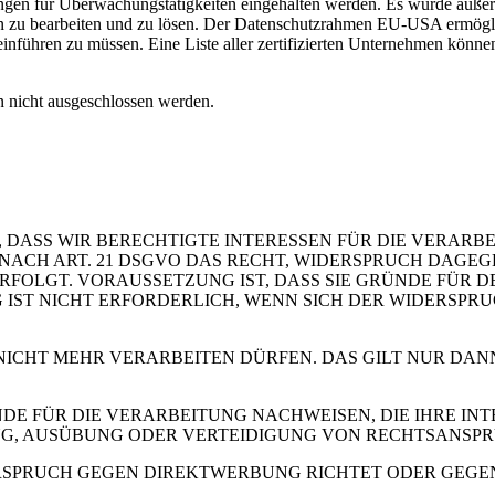
kungen für Überwachungstätigkeiten eingehalten werden. Es wurde auße
zu bearbeiten und zu lösen. Der Datenschutzrahmen EU-USA ermöglich
inführen zu müssen. Eine Liste aller zertifizierten Unternehmen könne
 nicht ausgeschlossen werden.
 DASS WIR BERECHTIGTE INTERESSEN FÜR DIE VERARB
 SIE NACH ART. 21 DSGVO DAS RECHT, WIDERSPRUCH DAGE
OLGT. VORAUSSETZUNG IST, DASS SIE GRÜNDE FÜR DE
IST NICHT ERFORDERLICH, WENN SICH DER WIDERSPR
 NICHT MEHR VERARBEITEN DÜRFEN. DAS GILT NUR DAN
 FÜR DIE VERARBEITUNG NACHWEISEN, DIE IHRE INTE
G, AUSÜBUNG ODER VERTEIDIGUNG VON RECHTSANSP
RSPRUCH GEGEN DIREKTWERBUNG RICHTET ODER GEGEN E