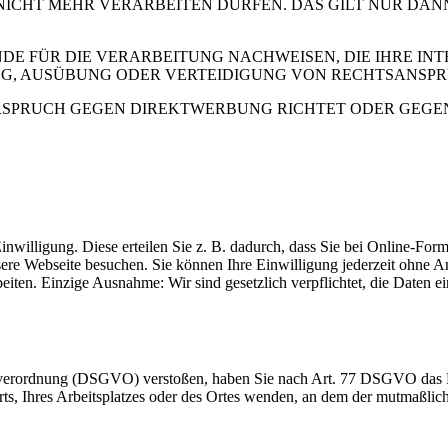
 NICHT MEHR VERARBEITEN DÜRFEN. DAS GILT NUR DAN
 FÜR DIE VERARBEITUNG NACHWEISEN, DIE IHRE INTE
G, AUSÜBUNG ODER VERTEIDIGUNG VON RECHTSANSP
RSPRUCH GEGEN DIREKTWERBUNG RICHTET ODER GEGEN E
inwilligung. Diese erteilen Sie z. B. dadurch, dass Sie bei Online-Fo
sere Webseite besuchen. Sie können Ihre Einwilligung jederzeit ohn
beiten. Einzige Ausnahme: Wir sind gesetzlich verpflichtet, die Daten
dverordnung (DSGVO) verstoßen, haben Sie nach Art. 77 DSGVO das Re
orts, Ihres Arbeitsplatzes oder des Ortes wenden, an dem der mutmaßli