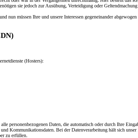
echt oder war in der Vergangenheit unrechtmäßig. Hier besteht das Re
enötigen sie jedoch zur Ausübung, Verteidigung oder Geltendmachung v
und nun müssen Ihre und unsere Interessen gegeneinander abgewogen 
CDN)
ernetdienste (Hosters):
 alle personenbezogenen Daten, die automatisch oder durch Ihre Eingab
und Kommunikationsdaten. Bei der Datenverarbeitung hält sich unser H
er zu erfüllen.