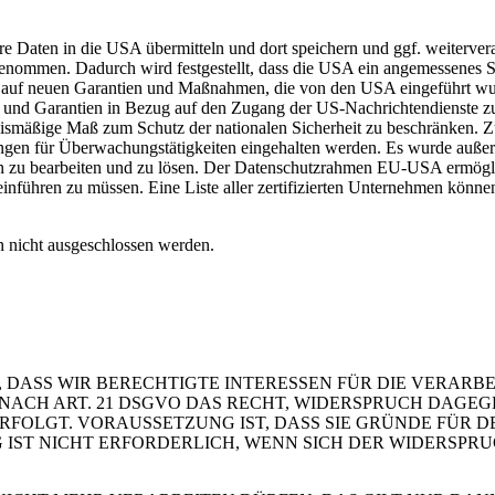
re Daten in die USA übermitteln und dort speichern und ggf. weiterve
mmen. Dadurch wird festgestellt, dass die USA ein angemessenes Sc
rt auf neuen Garantien und Maßnahmen, die von den USA eingeführt w
und Garantien in Bezug auf den Zugang der US-Nachrichtendienste zu
nismäßige Maß zum Schutz der nationalen Sicherheit zu beschränken. Zu
kungen für Überwachungstätigkeiten eingehalten werden. Es wurde auße
zu bearbeiten und zu lösen. Der Datenschutzrahmen EU-USA ermöglich
inführen zu müssen. Eine Liste aller zertifizierten Unternehmen könne
 nicht ausgeschlossen werden.
 DASS WIR BERECHTIGTE INTERESSEN FÜR DIE VERARB
 SIE NACH ART. 21 DSGVO DAS RECHT, WIDERSPRUCH DAGE
OLGT. VORAUSSETZUNG IST, DASS SIE GRÜNDE FÜR DE
IST NICHT ERFORDERLICH, WENN SICH DER WIDERSPR