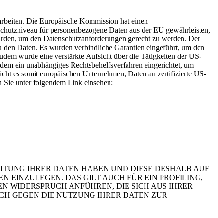
rarbeiten. Die Europäische Kommission hat einen
hutzniveau für personenbezogene Daten aus der EU gewährleisten,
urden, um den Datenschutzanforderungen gerecht zu werden. Der
 den Daten. Es wurden verbindliche Garantien eingeführt, um den
dem wurde eine verstärkte Aufsicht über die Tätigkeiten der US-
rdem ein unabhängiges Rechtsbehelfsverfahren eingerichtet, um
t es somit europäischen Unternehmen, Daten an zertifizierte US-
n Sie unter folgendem Link einsehen:
EITUNG IHRER DATEN HABEN UND DIESE DESHALB AUF
GEN EINZULEGEN. DAS GILT AUCH FÜR EIN PROFILING,
N WIDERSPRUCH ANFÜHREN, DIE SICH AUS IHRER
UCH GEGEN DIE NUTZUNG IHRER DATEN ZUR