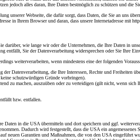
etzen jedoch alles daran, Ihre Daten bestmöglich zu schützen und die Sic
ng unserer Webseite, die dafür sorgt, dass Daten, die Sie an uns überm
sse in Ihrem Browser und daran, dass unsere Internetadresse mit https:/
e darüber, wie lange wir oder die Unternehmen, die Ihre Daten in unser
g entfällt, Sie der Datenverarbeitung widersprechen oder Sie Ihre Ein
erdings weiterverarbeiten, wenn mindestens eine der folgenden Vorauss
 der Datenverarbeitung, die Ihre Interessen, Rechte und Freiheiten ü
r keine schutzwürdigen Gründe vorbringen).
ltend zu machen, auszuüben oder zu verteidigen (gilt nicht, wenn sich 
tfällt bzw. entfallen.
re Daten in die USA übermitteln und dort speichern und ggf. weiterve
mmen. Dadurch wird festgestellt, dass die USA ein angemessenes Sc
rt auf neuen Garantien und Maßnahmen, die von den USA eingeführt w