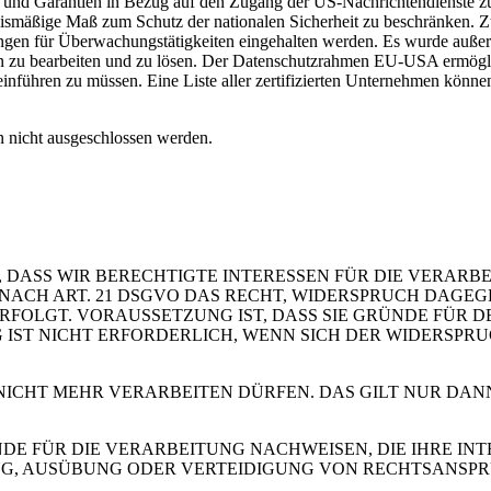
und Garantien in Bezug auf den Zugang der US-Nachrichtendienste zu
nismäßige Maß zum Schutz der nationalen Sicherheit zu beschränken. Zu
kungen für Überwachungstätigkeiten eingehalten werden. Es wurde auße
zu bearbeiten und zu lösen. Der Datenschutzrahmen EU-USA ermöglich
inführen zu müssen. Eine Liste aller zertifizierten Unternehmen könne
 nicht ausgeschlossen werden.
 DASS WIR BERECHTIGTE INTERESSEN FÜR DIE VERARB
 SIE NACH ART. 21 DSGVO DAS RECHT, WIDERSPRUCH DAGE
OLGT. VORAUSSETZUNG IST, DASS SIE GRÜNDE FÜR DE
IST NICHT ERFORDERLICH, WENN SICH DER WIDERSPR
 NICHT MEHR VERARBEITEN DÜRFEN. DAS GILT NUR DAN
 FÜR DIE VERARBEITUNG NACHWEISEN, DIE IHRE INTE
G, AUSÜBUNG ODER VERTEIDIGUNG VON RECHTSANSP