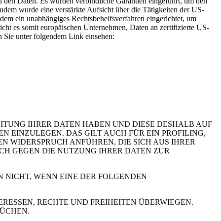
 den Daten. Es wurden verbindliche Garantien eingeführt, um den
dem wurde eine verstärkte Aufsicht über die Tätigkeiten der US-
rdem ein unabhängiges Rechtsbehelfsverfahren eingerichtet, um
t es somit europäischen Unternehmen, Daten an zertifizierte US-
n Sie unter folgendem Link einsehen:
EITUNG IHRER DATEN HABEN UND DIESE DESHALB AUF
GEN EINZULEGEN. DAS GILT AUCH FÜR EIN PROFILING,
N WIDERSPRUCH ANFÜHREN, DIE SICH AUS IHRER
UCH GEGEN DIE NUTZUNG IHRER DATEN ZUR
N NICHT, WENN EINE DER FOLGENDEN
RESSEN, RECHTE UND FREIHEITEN ÜBERWIEGEN.
RÜCHEN.