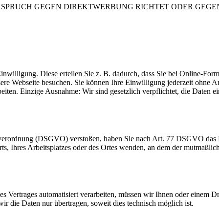
RSPRUCH GEGEN DIREKTWERBUNG RICHTET ODER GEGEN E
inwilligung. Diese erteilen Sie z. B. dadurch, dass Sie bei Online-Fo
sere Webseite besuchen. Sie können Ihre Einwilligung jederzeit ohn
beiten. Einzige Ausnahme: Wir sind gesetzlich verpflichtet, die Daten
dverordnung (DSGVO) verstoßen, haben Sie nach Art. 77 DSGVO das Re
orts, Ihres Arbeitsplatzes oder des Ortes wenden, an dem der mutmaßli
ines Vertrages automatisiert verarbeiten, müssen wir Ihnen oder einem 
r die Daten nur übertragen, soweit dies technisch möglich ist.