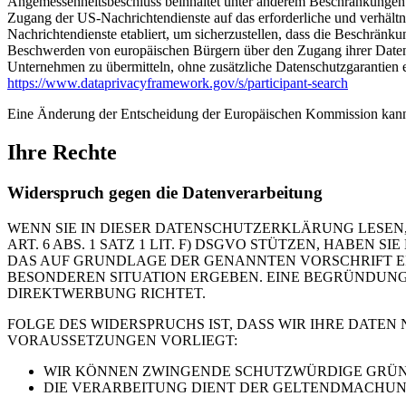
Angemessenheitsbeschluss beinhaltet unter anderem Beschränkungen 
Zugang der US-Nachrichtendienste auf das erforderliche und verhält
Nachrichtendienste etabliert, um sicherzustellen, dass die Beschrän
Beschwerden von europäischen Bürgern über den Zugang ihrer Daten 
Unternehmen zu übermitteln, ohne zusätzliche Datenschutzgarantien e
https://www.dataprivacyframework.gov/s/participant-search
Eine Änderung der Entscheidung der Europäischen Kommission kann
Ihre Rechte
Widerspruch gegen die Datenverarbeitung
WENN SIE IN DIESER DATENSCHUTZERKLÄRUNG LESEN,
ART. 6 ABS. 1 SATZ 1 LIT. F) DSGVO STÜTZEN, HABEN
DAS AUF GRUNDLAGE DER GENANNTEN VORSCHRIFT ERF
BESONDEREN SITUATION ERGEBEN. EINE BEGRÜNDUNG 
DIREKTWERBUNG RICHTET.
FOLGE DES WIDERSPRUCHS IST, DASS WIR IHRE DATEN
VORAUSSETZUNGEN VORLIEGT:
WIR KÖNNEN ZWINGENDE SCHUTZWÜRDIGE GRÜNDE
DIE VERARBEITUNG DIENT DER GELTENDMACHUN